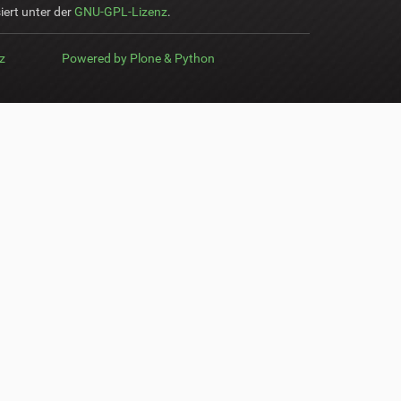
iert unter der
GNU-GPL-Lizenz
.
z
Powered by Plone & Python