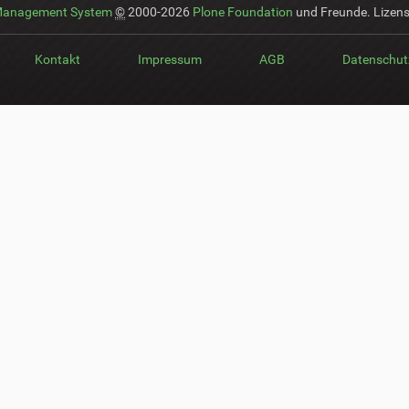
Management System
©
2000-2026
Plone Foundation
und Freunde. Lizens
Kontakt
Impressum
AGB
Datenschut