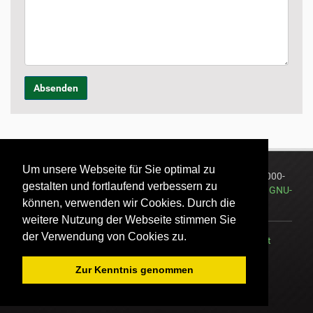
o
n
Um unsere Webseite für Sie optimal zu
®
Plone
Open Source Content Management System
©
2000-
gestalten und fortlaufend verbessern zu
2026
Plone Foundation
und Freunde. Lizensiert unter der
GNU-
können, verwenden wir Cookies. Durch die
GPL-Lizenz
.
weitere Nutzung der Webseite stimmen Sie
der Verwendung von Cookies zu.
Übersicht
Barrierefreiheit
Kontakt
Impressum
AGB
Datenschutz
Zur Kenntnis genommen
Powered by Plone & Python