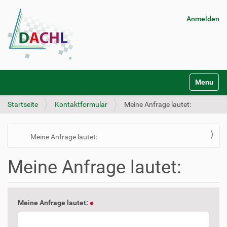
Anmelden
S
Toggle na
e
k
Startseite
Kontaktformular
Meine Anfrage lautet:
t
i
o
n
N
Meine Anfrage lautet:
e
a
n
Meine Anfrage lautet:
v
i
g
a
Meine Anfrage lautet:
t
i